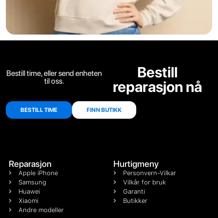
Bestill
Bestill time, eller send enheten
til oss.
reparasjon nå
BESTILL TIME
FINN BUTIKK
Reparasjon
Hurtigmeny
Apple iPhone
Personvern-Vilkar
Samsung
Vilkår for bruk
Huawei
Garanti
Xiaomi
Butikker
Andre modeller